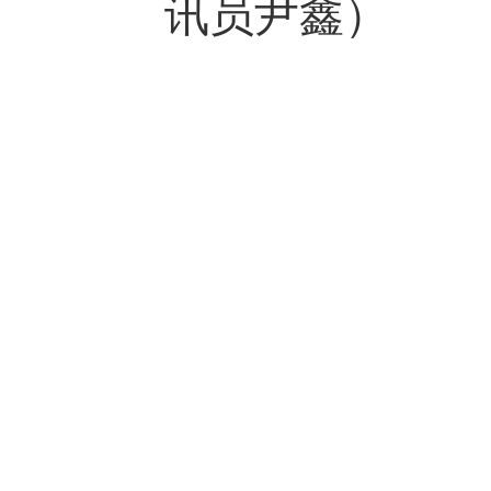
讯员
尹鑫）