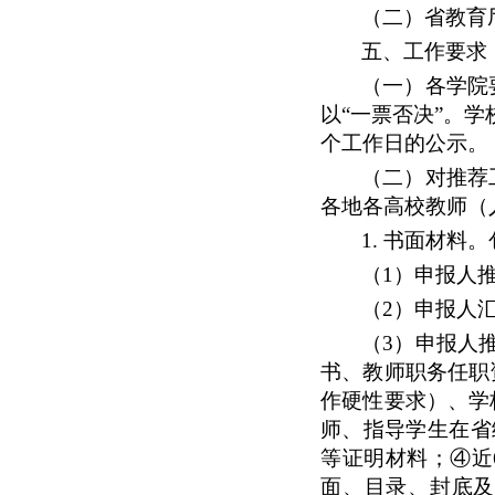
（二）省教育
五、工作要求
（一）
各学院
以
“一票否决”。
个工作日的公示。
（二）对推荐
各地各高校教师（
1. 书面材料
（
1
）申报人
（
2
）申报人
（
3
）申报人
书、教师职务任职
作硬性要求）、学
师、指导学生在省
等证明材料；④近
面、目录、封底及