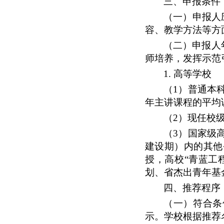
三、申报条件
（一）申报人
容、教学方法等方
（二）申报人
师培养，发挥示范
1. 高等学校
（
1）普通本
年主讲课程的平均
（
2
）现任校
（
3
）国家级
建设期）内的其他
授，高校“青蓝工
划、省杰出青年基
四、推荐程序
（一）符合条
示。学校根据推荐