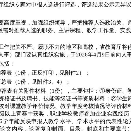
厅组织专家对申报人选进行评选，评选结果公示无异
要高度重视，加强组织领导，严把推荐人选政治关、
学校需对推荐人选的职务、主讲课程、教学工作量、实
工作把关不严、履职不力的地区和高校，省教育厅将
人事）部门要认真组织实施，于
2026年4月
9
日前向
人
。包括：
推荐表（
1份，正反打印，见附件2）；
汇总表（
1份，见附件3、4）；
推荐表有关附件材料（1份），主要包括：①身份证、
资格证书及聘书、技能等级证书等资质材料；②学生
校对课堂教学评价情况、教学年度考核情况等评价材
级以上竞赛中获奖，职业学校教师参加企业实践经历
6学年能反映申报人教学水平、学术水平的代表性论
论文内容，论著复印封面、目录、封底和主要章节